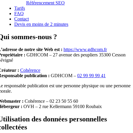
Référencement SEO
Tarifs
FAQ
Contact
Devis en moins de 2 minutes
Qui sommes-nous ?
’adresse de notre site Web est :
https://www.gdhcom.fr
ropriétaire :
GDHCOM – 27 avenue des peupliers 35300 Cesson
Sévigné
Créateur :
Cohérence
esponsable publication :
GDHCOM –
02 99 99 99 41
e responsable publication est une personne physique ou une personne
orale.
Webmaster :
Cohérence – 02 23 50 55 60
Hébergeur :
OVH – 2 rue Kellermann 59100 Roubaix
Utilisation des données personnelles
collectées